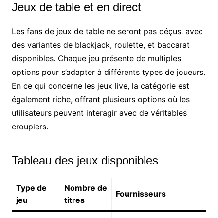
Jeux de table et en direct
Les fans de jeux de table ne seront pas déçus, avec
des variantes de blackjack, roulette, et baccarat
disponibles. Chaque jeu présente de multiples
options pour s’adapter à différents types de joueurs.
En ce qui concerne les jeux live, la catégorie est
également riche, offrant plusieurs options où les
utilisateurs peuvent interagir avec de véritables
croupiers.
Tableau des jeux disponibles
Type de
Nombre de
Fournisseurs
jeu
titres