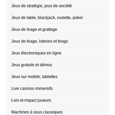
Jeux de stratégie, jeux de société
Jeux de table, blackjack, roulette, poker
Jeux de tirage et grattage
Jeux de tirage, loteries et bingo
Jeux électroniques en ligne
Jeux gratuits et démos
Jeux sur mobile, tablettes
Live casinos immersifs
Lois et impact joueurs
Machines à sous classiques