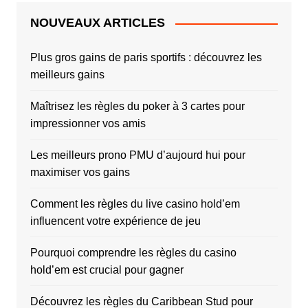
NOUVEAUX ARTICLES
Plus gros gains de paris sportifs : découvrez les
meilleurs gains
Maîtrisez les règles du poker à 3 cartes pour
impressionner vos amis
Les meilleurs prono PMU d’aujourd hui pour
maximiser vos gains
Comment les règles du live casino hold’em
influencent votre expérience de jeu
Pourquoi comprendre les règles du casino
hold’em est crucial pour gagner
Découvrez les règles du Caribbean Stud pour