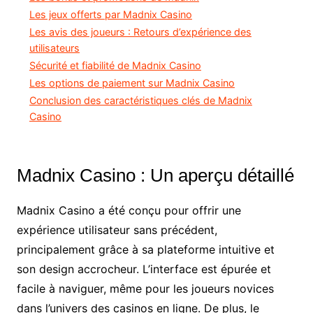
Les jeux offerts par Madnix Casino
Les avis des joueurs : Retours d’expérience des
utilisateurs
Sécurité et fiabilité de Madnix Casino
Les options de paiement sur Madnix Casino
Conclusion des caractéristiques clés de Madnix
Casino
Madnix Casino : Un aperçu détaillé
Madnix Casino a été conçu pour offrir une
expérience utilisateur sans précédent,
principalement grâce à sa plateforme intuitive et
son design accrocheur. L’interface est épurée et
facile à naviguer, même pour les joueurs novices
dans l’univers des casinos en ligne. De plus, le