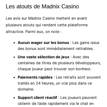
Les atouts de Madnix Casino
Les avis sur Madnix Casino mettent en avant
plusieurs atouts qui rendent cette plateforme
attractive. Parmi eux, on note :
Aucun wager sur les bonus
: Les gains issus
des bonus sont immédiatement retirables.
Une vaste sélection de jeux
: Avec des
centaines de titres de plusieurs développeurs,
chaque joueur peut trouver son bonheur.
Paiements rapides
: Les retraits sont souvent
traités en 24 heures, un vrai plus dans ce
domaine.
Support client réactif
: Les joueurs peuvent
obtenir de l’aide rapidement via le chat en