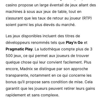
casino propose un large éventail de jeux allant des
machines à sous aux jeux de table, tout en
s’assurant que les taux de retour au joueur (RTP)
soient parmi les plus élevés du marché.
Les jeux disponibles incluent des titres de
développeurs renommés tels que
Play’n Go
et
Pragmatic Play
. La ludothèque compte plus de 3
500 jeux, ce qui permet aux joueurs de trouver
quelque chose qui leur convient facilement. Plus
encore, Madnix se distingue par son approche
transparente, notamment en ce qui concerne les
bonus qu’il propose sans condition de mise. Cela
garantit que les joueurs peuvent retirer leurs gains
rapidement et sans complexe.