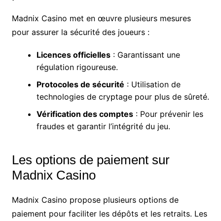
Madnix Casino met en œuvre plusieurs mesures
pour assurer la sécurité des joueurs :
Licences officielles
: Garantissant une
régulation rigoureuse.
Protocoles de sécurité
: Utilisation de
technologies de cryptage pour plus de sûreté.
Vérification des comptes
: Pour prévenir les
fraudes et garantir l’intégrité du jeu.
Les options de paiement sur
Madnix Casino
Madnix Casino propose plusieurs options de
paiement pour faciliter les dépôts et les retraits. Les