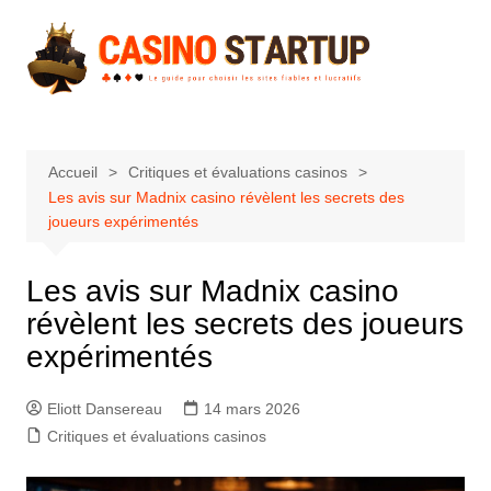
Aller
au
contenu
Accueil
Critiques et évaluations casinos
Les avis sur Madnix casino révèlent les secrets des
joueurs expérimentés
Les avis sur Madnix casino
révèlent les secrets des joueurs
expérimentés
Eliott Dansereau
14 mars 2026
Critiques et évaluations casinos