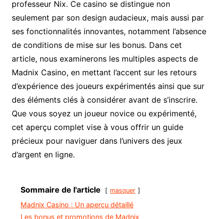
professeur Nix. Ce casino se distingue non
seulement par son design audacieux, mais aussi par
ses fonctionnalités innovantes, notamment l’absence
de conditions de mise sur les bonus. Dans cet
article, nous examinerons les multiples aspects de
Madnix Casino, en mettant l’accent sur les retours
d’expérience des joueurs expérimentés ainsi que sur
des éléments clés à considérer avant de s’inscrire.
Que vous soyez un joueur novice ou expérimenté,
cet aperçu complet vise à vous offrir un guide
précieux pour naviguer dans l’univers des jeux
d’argent en ligne.
Sommaire de l'article
masquer
Madnix Casino : Un aperçu détaillé
Les bonus et promotions de Madnix