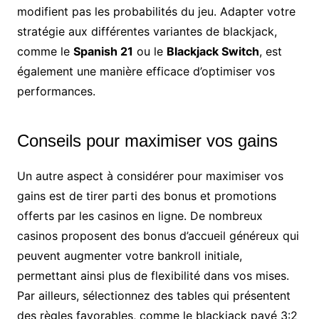
modifient pas les probabilités du jeu. Adapter votre
stratégie aux différentes variantes de blackjack,
comme le
Spanish 21
ou le
Blackjack Switch
, est
également une manière efficace d’optimiser vos
performances.
Conseils pour maximiser vos gains
Un autre aspect à considérer pour maximiser vos
gains est de tirer parti des bonus et promotions
offerts par les casinos en ligne. De nombreux
casinos proposent des bonus d’accueil généreux qui
peuvent augmenter votre bankroll initiale,
permettant ainsi plus de flexibilité dans vos mises.
Par ailleurs, sélectionnez des tables qui présentent
des règles favorables, comme le blackjack payé 3:2