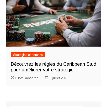
Stratégies et astuces
Découvrez les règles du Caribbean Stud
pour améliorer votre stratégie
Eliott Dansereau
2 juillet 2026