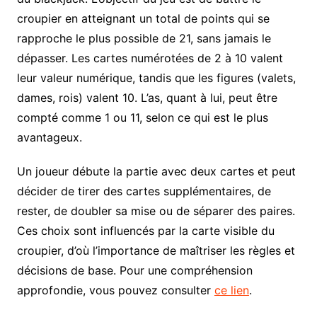
croupier en atteignant un total de points qui se
rapproche le plus possible de 21, sans jamais le
dépasser. Les cartes numérotées de 2 à 10 valent
leur valeur numérique, tandis que les figures (valets,
dames, rois) valent 10. L’as, quant à lui, peut être
compté comme 1 ou 11, selon ce qui est le plus
avantageux.
Un joueur débute la partie avec deux cartes et peut
décider de tirer des cartes supplémentaires, de
rester, de doubler sa mise ou de séparer des paires.
Ces choix sont influencés par la carte visible du
croupier, d’où l’importance de maîtriser les règles et
décisions de base. Pour une compréhension
approfondie, vous pouvez consulter
ce lien
.