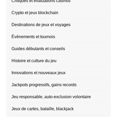
Critiques et évaluations casinos
Crypto et jeux blockchain
Destinations de jeux et voyages
Événements et tournois
Guides débutants et conseils
Histoire et culture du jeu
Innovations et nouveaux jeux
Jackpots progressifs, gains records
Jeu responsable, auto-exclusion volontaire
Jeux de cartes, bataille, blackjack