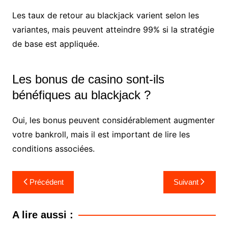
Les taux de retour au blackjack varient selon les
variantes, mais peuvent atteindre 99% si la stratégie
de base est appliquée.
Les bonus de casino sont-ils
bénéfiques au blackjack ?
Oui, les bonus peuvent considérablement augmenter
votre bankroll, mais il est important de lire les
conditions associées.
Navigation
Précédent
Suivant
de
l’article
A lire aussi :