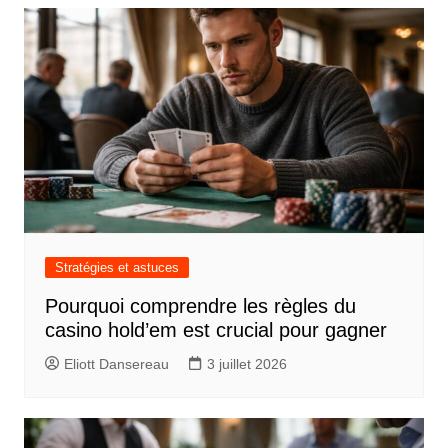
Stratégies et astuces
Pourquoi comprendre les règles du
casino hold’em est crucial pour gagner
Eliott Dansereau
3 juillet 2026