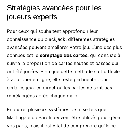
Stratégies avancées pour les
joueurs experts
Pour ceux qui souhaitent approfondir leur
connaissance du blackjack, différentes stratégies
avancées peuvent améliorer votre jeu. L’une des plus
connues est le
comptage des cartes
, qui consiste à
suivre la proportion de cartes hautes et basses qui
ont été jouées. Bien que cette méthode soit difficile
à appliquer en ligne, elle reste pertinente pour
certains jeux en direct où les cartes ne sont pas
remélangées après chaque main.
En outre, plusieurs systèmes de mise tels que
Martingale ou Paroli peuvent être utilisés pour gérer
vos paris, mais il est vital de comprendre qu’ils ne