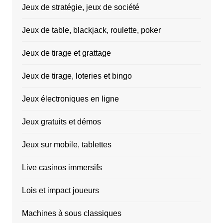
Jeux de stratégie, jeux de société
Jeux de table, blackjack, roulette, poker
Jeux de tirage et grattage
Jeux de tirage, loteries et bingo
Jeux électroniques en ligne
Jeux gratuits et démos
Jeux sur mobile, tablettes
Live casinos immersifs
Lois et impact joueurs
Machines à sous classiques