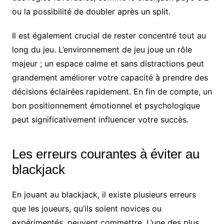
ou la possibilité de doubler après un split.
Il est également crucial de rester concentré tout au
long du jeu. L’environnement de jeu joue un rôle
majeur ; un espace calme et sans distractions peut
grandement améliorer votre capacité à prendre des
décisions éclairées rapidement. En fin de compte, un
bon positionnement émotionnel et psychologique
peut significativement influencer votre succès.
Les erreurs courantes à éviter au
blackjack
En jouant au blackjack, il existe plusieurs erreurs
que les joueurs, qu’ils soient novices ou
expérimentés, peuvent commettre. L’une des plus