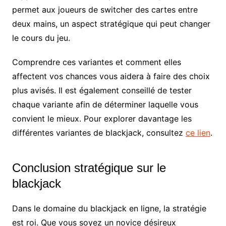
permet aux joueurs de switcher des cartes entre
deux mains, un aspect stratégique qui peut changer
le cours du jeu.
Comprendre ces variantes et comment elles
affectent vos chances vous aidera à faire des choix
plus avisés. Il est également conseillé de tester
chaque variante afin de déterminer laquelle vous
convient le mieux. Pour explorer davantage les
différentes variantes de blackjack, consultez
ce lien
.
Conclusion stratégique sur le
blackjack
Dans le domaine du blackjack en ligne, la stratégie
est roi. Que vous soyez un novice désireux