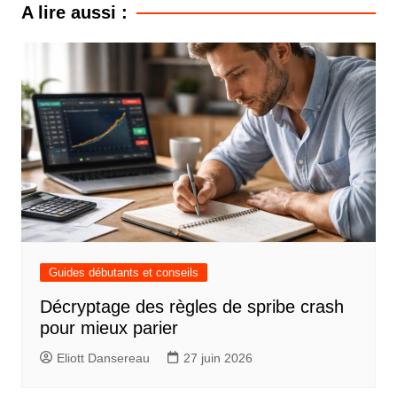
l’article
A lire aussi :
Guides débutants et conseils
Décryptage des règles de spribe crash
pour mieux parier
Eliott Dansereau
27 juin 2026