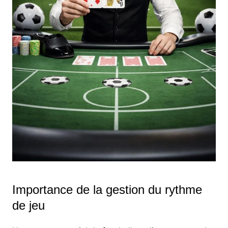
Importance de la gestion du rythme
de jeu