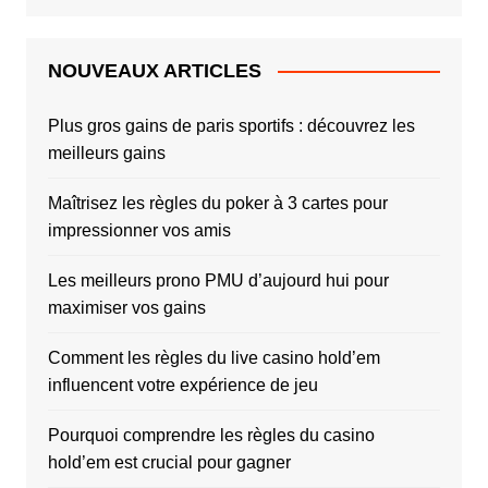
NOUVEAUX ARTICLES
Plus gros gains de paris sportifs : découvrez les
meilleurs gains
Maîtrisez les règles du poker à 3 cartes pour
impressionner vos amis
Les meilleurs prono PMU d’aujourd hui pour
maximiser vos gains
Comment les règles du live casino hold’em
influencent votre expérience de jeu
Pourquoi comprendre les règles du casino
hold’em est crucial pour gagner