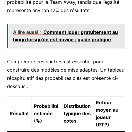
probabilité pour la Team Away, tandis que l’égalité
représente environ 12% des résultats.
A lire aussi :
Comment jouer gratuitement au
bingo lorsqu'on est novice : guide pratique
Comprendre ces chiffres est essentiel pour
construire des modèles de mise adaptés. Un tableau
récapitulatif des probabilités clés est présenté ci-
dessous :
Retour
Probabilité
Distribution
moyen au
Résultat
estimée
typique des
joueur
(%)
cotes
(RTP)