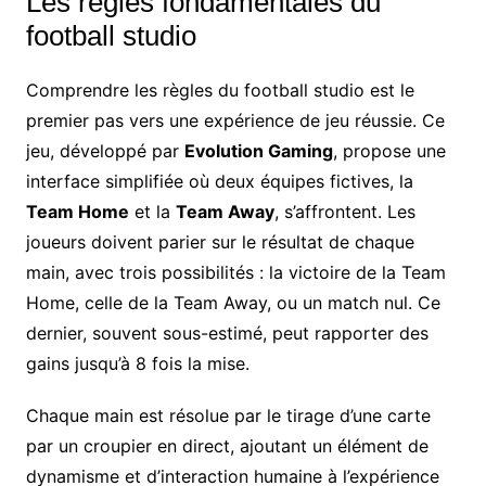
Les règles fondamentales du
football studio
Comprendre les règles du football studio est le
premier pas vers une expérience de jeu réussie. Ce
jeu, développé par
Evolution Gaming
, propose une
interface simplifiée où deux équipes fictives, la
Team Home
et la
Team Away
, s’affrontent. Les
joueurs doivent parier sur le résultat de chaque
main, avec trois possibilités : la victoire de la Team
Home, celle de la Team Away, ou un match nul. Ce
dernier, souvent sous-estimé, peut rapporter des
gains jusqu’à 8 fois la mise.
Chaque main est résolue par le tirage d’une carte
par un croupier en direct, ajoutant un élément de
dynamisme et d’interaction humaine à l’expérience