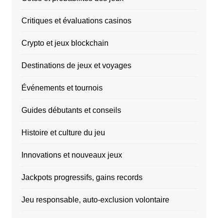
Critiques et évaluations casinos
Crypto et jeux blockchain
Destinations de jeux et voyages
Événements et tournois
Guides débutants et conseils
Histoire et culture du jeu
Innovations et nouveaux jeux
Jackpots progressifs, gains records
Jeu responsable, auto-exclusion volontaire