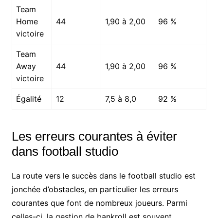
Team
Home
44
1,90 à 2,00
96 %
victoire
Team
Away
44
1,90 à 2,00
96 %
victoire
Égalité
12
7,5 à 8,0
92 %
Les erreurs courantes à éviter
dans football studio
La route vers le succès dans le football studio est
jonchée d’obstacles, en particulier les erreurs
courantes que font de nombreux joueurs. Parmi
celles-ci, la gestion de bankroll est souvent