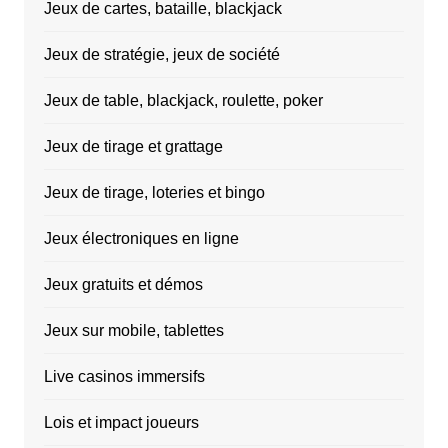
Jeux de cartes, bataille, blackjack
Jeux de stratégie, jeux de société
Jeux de table, blackjack, roulette, poker
Jeux de tirage et grattage
Jeux de tirage, loteries et bingo
Jeux électroniques en ligne
Jeux gratuits et démos
Jeux sur mobile, tablettes
Live casinos immersifs
Lois et impact joueurs