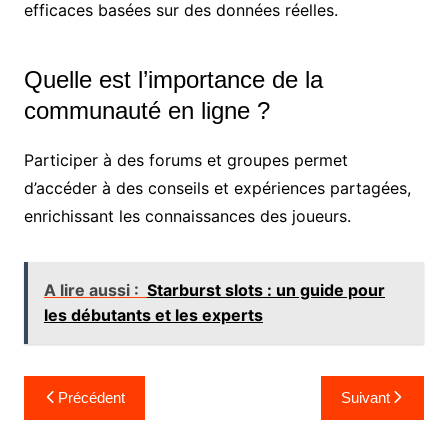
efficaces basées sur des données réelles.
Quelle est l’importance de la
communauté en ligne ?
Participer à des forums et groupes permet
d’accéder à des conseils et expériences partagées,
enrichissant les connaissances des joueurs.
A lire aussi :
Starburst slots : un guide pour
les débutants et les experts
Navigation
Précédent
Suivant
de