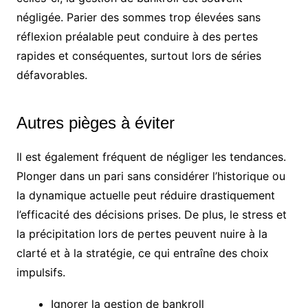
négligée. Parier des sommes trop élevées sans
réflexion préalable peut conduire à des pertes
rapides et conséquentes, surtout lors de séries
défavorables.
Autres pièges à éviter
Il est également fréquent de négliger les tendances.
Plonger dans un pari sans considérer l’historique ou
la dynamique actuelle peut réduire drastiquement
l’efficacité des décisions prises. De plus, le stress et
la précipitation lors de pertes peuvent nuire à la
clarté et à la stratégie, ce qui entraîne des choix
impulsifs.
Ignorer la gestion de bankroll