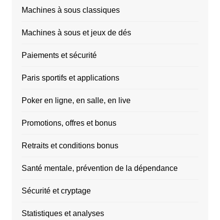
Machines à sous classiques
Machines à sous et jeux de dés
Paiements et sécurité
Paris sportifs et applications
Poker en ligne, en salle, en live
Promotions, offres et bonus
Retraits et conditions bonus
Santé mentale, prévention de la dépendance
Sécurité et cryptage
Statistiques et analyses