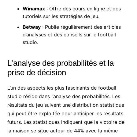
Winamax
: Offre des cours en ligne et des
tutoriels sur les stratégies de jeu.
Betway
: Publie régulièrement des articles
d’analyses et des conseils sur le football
studio.
L’analyse des probabilités et la
prise de décision
L’un des aspects les plus fascinants de football
studio réside dans l’analyse des probabilités. Les
résultats du jeu suivent une distribution statistique
qui peut être exploitée pour anticiper les résultats
futurs. Les statistiques indiquent que la victoire de
la maison se situe autour de 44% avec la même