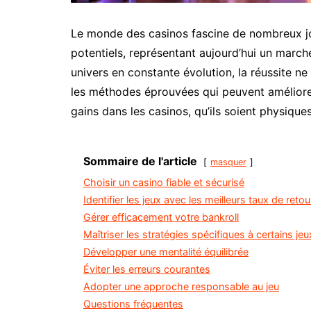
Le monde des casinos fascine de nombreux jo
potentiels, représentant aujourd’hui un marché
univers en constante évolution, la réussite 
les méthodes éprouvées qui peuvent améliorer
gains dans les casinos, qu’ils soient physiques
Sommaire de l'article
masquer
Choisir un casino fiable et sécurisé
Identifier les jeux avec les meilleurs taux de retou
Gérer efficacement votre bankroll
Maîtriser les stratégies spécifiques à certains jeu
Développer une mentalité équilibrée
Éviter les erreurs courantes
Adopter une approche responsable au jeu
Questions fréquentes