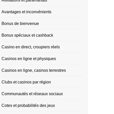
Affiliations et partenariats
Avantages et inconvénients
Bonus de bienvenue
Bonus spéciaux et cashback
Casino en direct, croupiers réels
Casinos en ligne et physiques
Casinos en ligne, casinos terrestres
Clubs et casinos par région
Communautés et réseaux sociaux
Cotes et probabilités des jeux