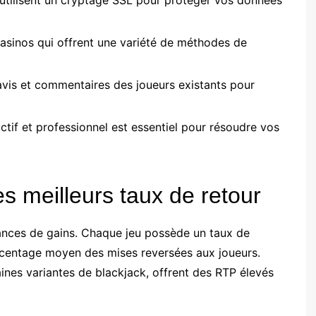
 casinos qui offrent une variété de méthodes de
 avis et commentaires des joueurs existants pour
actif et professionnel est essentiel pour résoudre vos
les meilleurs taux de retour
hances de gains. Chaque jeu possède un taux de
urcentage moyen des mises reversées aux joueurs.
ines variantes de blackjack, offrent des RTP élevés