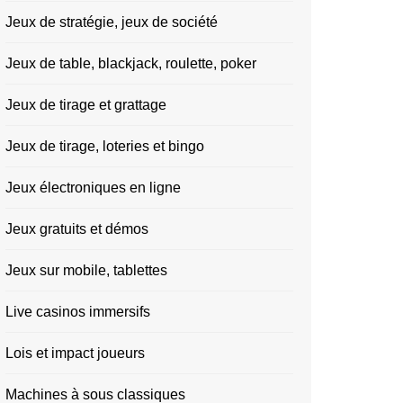
Jeux de stratégie, jeux de société
Jeux de table, blackjack, roulette, poker
Jeux de tirage et grattage
Jeux de tirage, loteries et bingo
Jeux électroniques en ligne
Jeux gratuits et démos
Jeux sur mobile, tablettes
Live casinos immersifs
Lois et impact joueurs
Machines à sous classiques