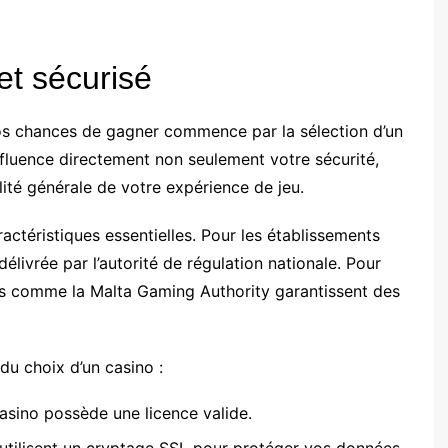
et sécurisé
os chances de gagner commence par la sélection d’un
nfluence directement non seulement votre sécurité,
lité générale de votre expérience de jeu.
ractéristiques essentielles. Pour les établissements
délivrée par l’autorité de régulation nationale. Pour
ns comme la Malta Gaming Authority garantissent des
 du choix d’un casino :
asino possède une licence valide.
utilisent un cryptage SSL pour protéger vos données