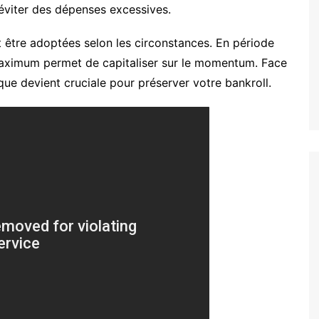
éviter des dépenses excessives.
t être adoptées selon les circonstances. En période
aximum permet de capitaliser sur le momentum. Face
que devient cruciale pour préserver votre bankroll.