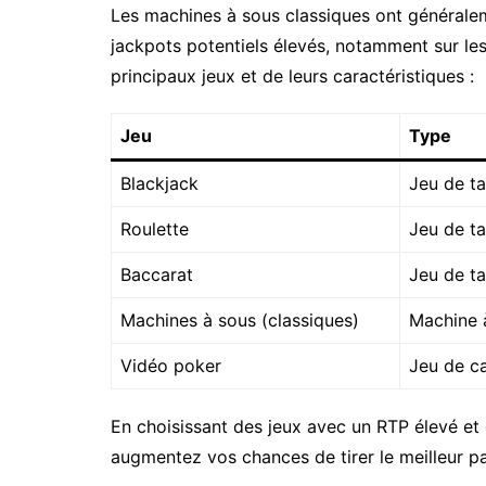
Les machines à sous classiques ont généralem
jackpots potentiels élevés, notamment sur le
principaux jeux et de leurs caractéristiques :
Jeu
Type
Blackjack
Jeu de ta
Roulette
Jeu de ta
Baccarat
Jeu de ta
Machines à sous (classiques)
Machine 
Vidéo poker
Jeu de c
En choisissant des jeux avec un RTP élevé et
augmentez vos chances de tirer le meilleur pa