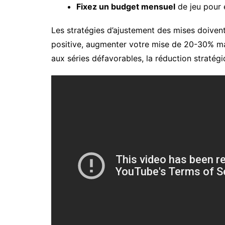
Fixez un budget mensuel
de jeu pour 
Les stratégies d’ajustement des mises doiven
positive, augmenter votre mise de 20-30% m
aux séries défavorables, la réduction stratégi