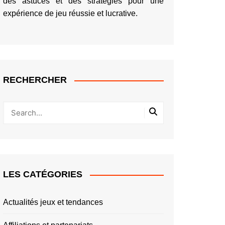
des astuces et des stratégies pour une
expérience de jeu réussie et lucrative.
RECHERCHER
LES CATÉGORIES
Actualités jeux et tendances