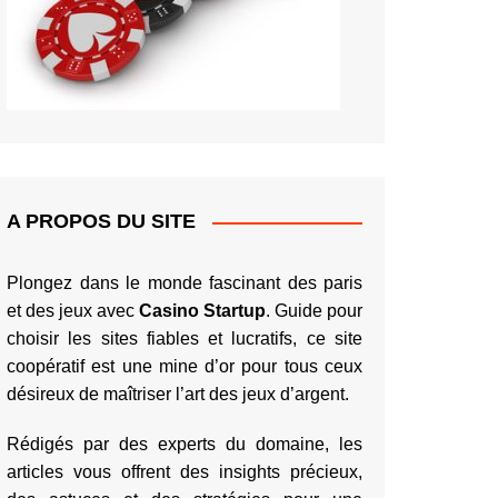
A PROPOS DU SITE
Plongez dans le monde fascinant des paris
et des jeux avec
Casino Startup
. Guide pour
choisir les sites fiables et lucratifs, ce site
coopératif est une mine d’or pour tous ceux
désireux de maîtriser l’art des jeux d’argent.
Rédigés par des experts du domaine, les
articles vous offrent des insights précieux,