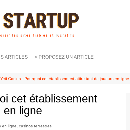
ES ARTICLES
> PROPOSEZ UN ARTICLE
Yeti Casino : Pourquoi cet établissement attire tant de joueurs en ligne
oi cet établissement
s en ligne
 en ligne, casinos terrestres