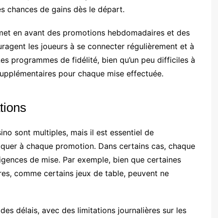
s chances de gains dès le départ.
o met en avant des promotions hebdomadaires et des
ragent les joueurs à se connecter régulièrement et à
es programmes de fidélité, bien qu’un peu difficiles à
 supplémentaires pour chaque mise effectuée.
tions
no sont multiples, mais il est essentiel de
liquer à chaque promotion. Dans certains cas, chaque
igences de mise. Par exemple, bien que certaines
res, comme certains jeux de table, peuvent ne
es délais, avec des limitations journalières sur les