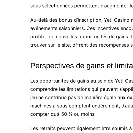
sous sélectionnées permettent d’augmenter le
Au-delà des bonus d’inscription, Yeti Casin
événements saisonniers. Ces incentives encou
profiter de nouvelles opportunités de gains. L
trouver sur le site, offrent des récompenses
Perspectives de gains et limita
Les opportunités de gains au sein de Yeti Casi
comprendre les limitations qui peuvent s’app
jeu ne contribue pas de manière égale aux ex
machines à sous comptent entièrement, d’aut
compter qu’à 50 % ou moins.
Les retraits peuvent également être soumis à d