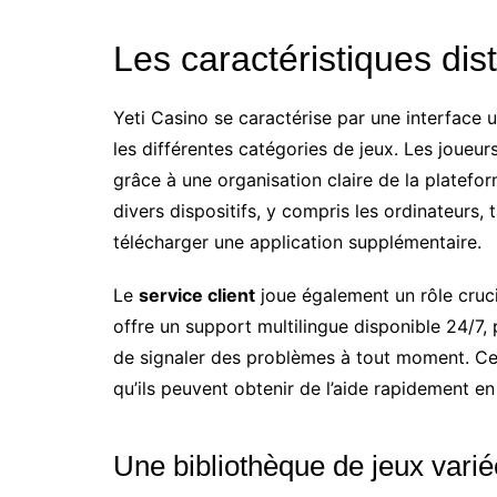
Les caractéristiques dis
Yeti Casino se caractérise par une interface uti
les différentes catégories de jeux. Les joueu
grâce à une organisation claire de la platefor
divers dispositifs, y compris les ordinateurs,
télécharger une application supplémentaire.
Le
service client
joue également un rôle crucia
offre un support multilingue disponible 24/7,
de signaler des problèmes à tout moment. Cela
qu’ils peuvent obtenir de l’aide rapidement en
Une bibliothèque de jeux varié