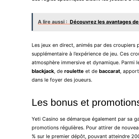
A lire aussi :
Découvrez les avantages de 
Les jeux en direct, animés par des croupiers 
supplémentaire à l’expérience de jeu. Ces crou
atmosphère immersive et dynamique. Parmi le
blackjack
, de
roulette
et de
baccarat
, appor
dans le foyer des joueurs.
Les bonus et promotion
Yeti Casino se démarque également par sa
promotions régulières. Pour attirer de nouve
% sur le premier dépôt, pouvant atteindre 200